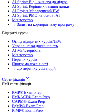
AI Sprint: Від інженера до лідера
AI Sprint: Керівники вищої ланки
AI Project Management
NEW
AI Sprint: PMO на основі AI
Менторство
→ Запит на корпоративну програму
Відкриті курси
Огляд відкритих курсів
NEW
Управлінська досконалість
AI Майстерність
Менторство
Перелік курсів
Програма лояльності
→ До переліку усіх подій
Сертифікація
PMI сертифікації
PMP® Exam Prep
PMI-ACP® Exam Prep
CAPM® Exam Prep
PgMP® Exam Prep
PfMP® Exam Prep