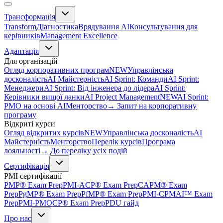
Трансформація
Transform
Діагностика
Врядування AI
Консультування для
керівників
Management Excellence
Адаптація
Для організацій
Огляд корпоративних програм
NEW
Управлінська
досконалість
AI Майстерність
AI Sprint: Команди
AI Sprint:
Менеджери
AI Sprint: Від інженера до лідера
AI Sprint:
Керівники вищої ланки
AI Project Management
NEW
AI Sprint:
PMO на основі AI
Менторство
→ Запит на корпоративну
програму
Відкриті курси
Огляд відкритих курсів
NEW
Управлінська досконалість
AI
Майстерність
Менторство
Перелік курсів
Програма
лояльності
→ До переліку усіх подій
Сертифікація
PMI сертифікації
PMP® Exam Prep
PMI-ACP® Exam Prep
CAPM® Exam
Prep
PgMP® Exam Prep
PfMP® Exam Prep
PMI-CPMAI™ Exam
Prep
PMI-PMOCP® Exam Prep
PDU гайд
Про нас