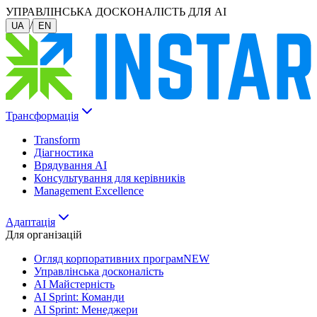
УПРАВЛІНСЬКА ДОСКОНАЛІСТЬ ДЛЯ AI
/
UA
EN
Трансформація
Transform
Діагностика
Врядування AI
Консультування для керівників
Management Excellence
Адаптація
Для організацій
Огляд корпоративних програм
NEW
Управлінська досконалість
AI Майстерність
AI Sprint: Команди
AI Sprint: Менеджери