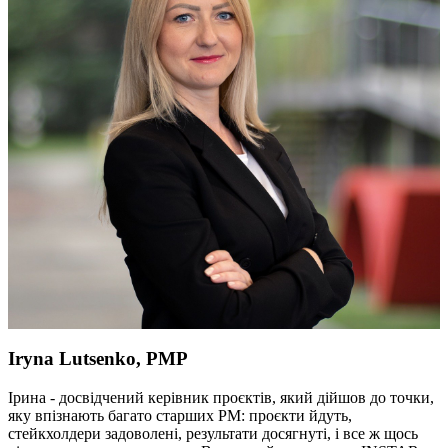
Iryna Lutsenko, PMP
Ірина - досвідчений керівник проєктів, який дійшов до точки,
яку впізнають багато старших РМ: проєкти йдуть,
стейкхолдери задоволені, результати досягнуті, і все ж щось