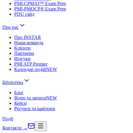
PMI-CPMAI™ Exam Prep
PMI-PMOCP® Exam Prep
PDU гайд
Про нас
Про INSTAR
Наша команда
Клієнти
Партнери
Відгуки
PMI ATP Premier
Календар подій
NEW
Бібліотека
Блог
Відео та записи
NEW
Кейси
Ресурси та шаблони
Події
Контакти
→