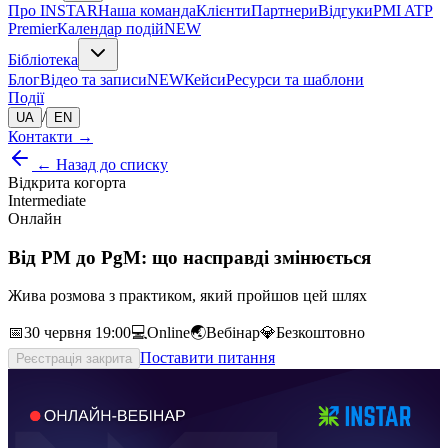
Про INSTAR
Наша команда
Клієнти
Партнери
Відгуки
PMI ATP
Premier
Календар подій
NEW
Бібліотека
Блог
Відео та записи
NEW
Кейси
Ресурси та шаблони
Події
/
UA
EN
Контакти
→
← Назад до списку
Відкрита когорта
Intermediate
Онлайн
Від РМ до PgM: що насправді змінюється
Жива розмова з практиком, який пройшов цей шлях
📅
30 червня 19:00
💻
Online
🌏
Вебінар
💎
Безкоштовно
Поставити питання
Реєстрація закрита