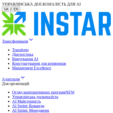
УПРАВЛІНСЬКА ДОСКОНАЛІСТЬ ДЛЯ AI
/
UA
EN
Трансформація
Transform
Діагностика
Врядування AI
Консультування для керівників
Management Excellence
Адаптація
Для організацій
Огляд корпоративних програм
NEW
Управлінська досконалість
AI Майстерність
AI Sprint: Команди
AI Sprint: Менеджери