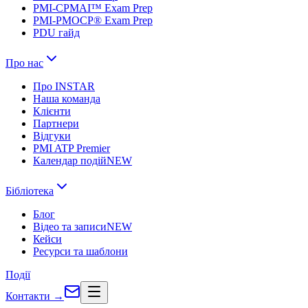
PMI-CPMAI™ Exam Prep
PMI-PMOCP® Exam Prep
PDU гайд
Про нас
Про INSTAR
Наша команда
Клієнти
Партнери
Відгуки
PMI ATP Premier
Календар подій
NEW
Бібліотека
Блог
Відео та записи
NEW
Кейси
Ресурси та шаблони
Події
Контакти
→