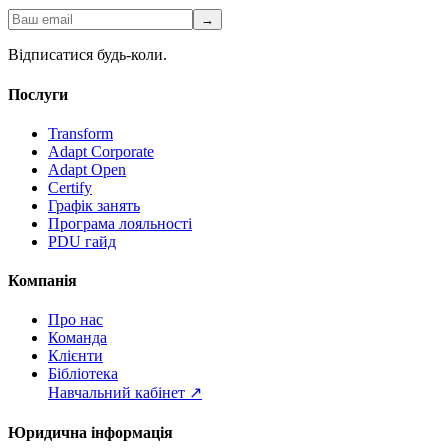
→
Відписатися будь-коли.
Послуги
Transform
Adapt Corporate
Adapt Open
Certify
Графік занять
Програма лояльності
PDU гайд
Компанія
Про нас
Команда
Клієнти
Бібліотека
Навчальний кабінет
↗
Юридична інформація