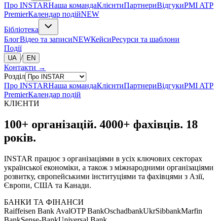
Про INSTAR
Наша команда
Клієнти
Партнери
Відгуки
PMI ATP
Premier
Календар подій
NEW
Бібліотека
Блог
Відео та записи
NEW
Кейси
Ресурси та шаблони
Події
/
UA
EN
Контакти
→
Розділ
Про INSTAR
Наша команда
Клієнти
Партнери
Відгуки
PMI ATP
Premier
Календар подій
КЛІЄНТИ
100+ організацій.
4000+ фахівців.
18
років.
INSTAR працює з організаціями в усіх ключових секторах
української економіки, а також з міжнародними організаціями
розвитку, європейськими інституціями та фахівцями з Азії,
Європи, США та Канади.
БАНКИ ТА ФІНАНСИ
Raiffeisen Bank Aval
OTP Bank
Oschadbank
UkrSibbank
Marfin
Bank
Sense-Bank
Universal Bank