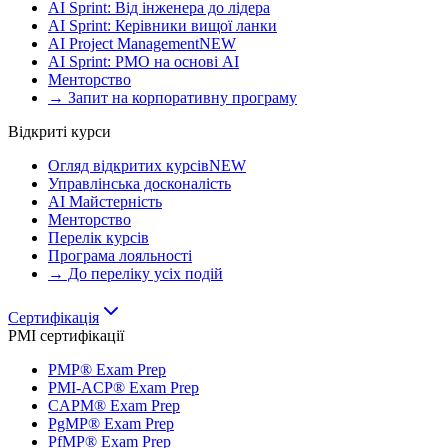
AI Sprint: Від інженера до лідера
AI Sprint: Керівники вищої ланки
AI Project Management
NEW
AI Sprint: PMO на основі AI
Менторство
→ Запит на корпоративну програму
Відкриті курси
Огляд відкритих курсів
NEW
Управлінська досконалість
AI Майстерність
Менторство
Перелік курсів
Програма лояльності
→ До переліку усіх подій
Сертифікація
PMI сертифікації
PMP® Exam Prep
PMI-ACP® Exam Prep
CAPM® Exam Prep
PgMP® Exam Prep
PfMP® Exam Prep