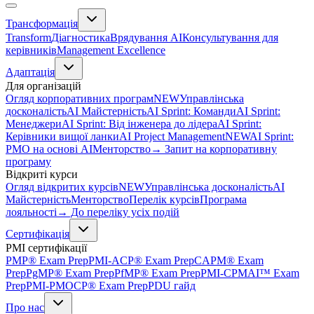
Трансформація
Transform
Діагностика
Врядування AI
Консультування для
керівників
Management Excellence
Адаптація
Для організацій
Огляд корпоративних програм
NEW
Управлінська
досконалість
AI Майстерність
AI Sprint: Команди
AI Sprint:
Менеджери
AI Sprint: Від інженера до лідера
AI Sprint:
Керівники вищої ланки
AI Project Management
NEW
AI Sprint:
PMO на основі AI
Менторство
→ Запит на корпоративну
програму
Відкриті курси
Огляд відкритих курсів
NEW
Управлінська досконалість
AI
Майстерність
Менторство
Перелік курсів
Програма
лояльності
→ До переліку усіх подій
Сертифікація
PMI сертифікації
PMP® Exam Prep
PMI-ACP® Exam Prep
CAPM® Exam
Prep
PgMP® Exam Prep
PfMP® Exam Prep
PMI-CPMAI™ Exam
Prep
PMI-PMOCP® Exam Prep
PDU гайд
Про нас