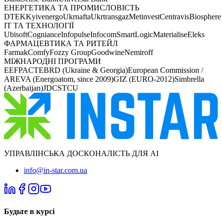
ЕНЕРГЕТИКА ТА ПРОМИСЛОВІСТЬ
DTEK
Kyivenergo
Ukrnafta
Ukrtransgaz
Metinvest
Centravis
Biosphere
IT ТА ТЕХНОЛОГІЇ
Ubisoft
Cogniance
Infopulse
Infocom
SmartLogic
Materialise
Eleks
ФАРМАЦЕВТИКА ТА РИТЕЙЛ
Farmak
Comfy
Fozzy Group
Goodwine
Nemiroff
МІЖНАРОДНІ ПРОГРАМИ
EEF
PACT
EBRD (Ukraine & Georgia)
European Commission /
AREVA (Energoatom, since 2009)
GIZ (EURO-2012)
Simbrella
(Azerbaijan)
JDC
STCU
УПРАВЛІНСЬКА ДОСКОНАЛІСТЬ ДЛЯ AI
info@in-star.com.ua
Будьте в курсі