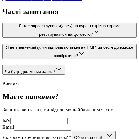
Часті запитання
Я вже зареєструвався(лась) на курс, потрібно окремо
реєструватися на цю сесію?
Я не впевнений(а), чи відповідаю вимогам PMP, ця сесія допоможе
розібратися?
Чи буде доступний запис?
Контакт
Маєте
питання?
Залиште контакти, ми відповімо найближчим часом.
Ім'я
Email
Як з вами зручніше зв'язатись?
*
Оберіть спосіб…