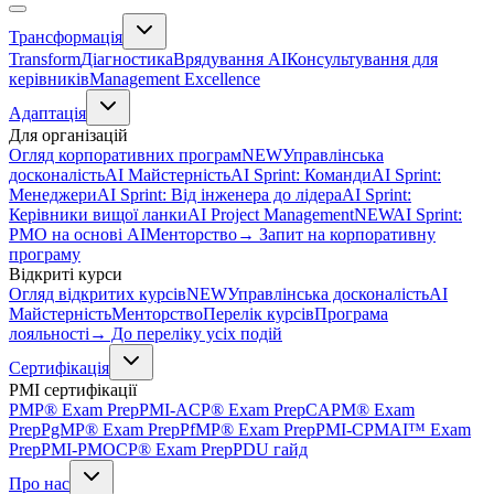
Трансформація
Transform
Діагностика
Врядування AI
Консультування для
керівників
Management Excellence
Адаптація
Для організацій
Огляд корпоративних програм
NEW
Управлінська
досконалість
AI Майстерність
AI Sprint: Команди
AI Sprint:
Менеджери
AI Sprint: Від інженера до лідера
AI Sprint:
Керівники вищої ланки
AI Project Management
NEW
AI Sprint:
PMO на основі AI
Менторство
→ Запит на корпоративну
програму
Відкриті курси
Огляд відкритих курсів
NEW
Управлінська досконалість
AI
Майстерність
Менторство
Перелік курсів
Програма
лояльності
→ До переліку усіх подій
Сертифікація
PMI сертифікації
PMP® Exam Prep
PMI-ACP® Exam Prep
CAPM® Exam
Prep
PgMP® Exam Prep
PfMP® Exam Prep
PMI-CPMAI™ Exam
Prep
PMI-PMOCP® Exam Prep
PDU гайд
Про нас