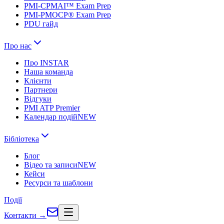
PMI-CPMAI™ Exam Prep
PMI-PMOCP® Exam Prep
PDU гайд
Про нас
Про INSTAR
Наша команда
Клієнти
Партнери
Відгуки
PMI ATP Premier
Календар подій
NEW
Бібліотека
Блог
Відео та записи
NEW
Кейси
Ресурси та шаблони
Події
Контакти
→