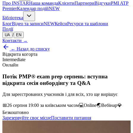
Про INSTAR
Наша команда
Клієнти
Партнери
Відгуки
PMI ATP
Premier
Календар подій
NEW
Бібліотека
Блог
Відео та записи
NEW
Кейси
Ресурси та шаблони
Події
/
UA
EN
Контакти
→
← Назад до списку
Відкрита когорта
Intermediate
Онлайн
Потік PMP® exam prep серпень: вступна
відкрита сесія онбордінгу та Q&A
Для зареєстрованих учасників і для всіх, хто ще вирішує
📅
26 серпня 19:00 за київським часом
💻
Online
🌏
Вебінар
💎
Безкоштовно
Зарезервуйте своє місце
Поставити питання