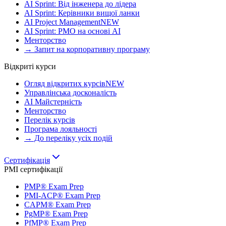
AI Sprint: Від інженера до лідера
AI Sprint: Керівники вищої ланки
AI Project Management
NEW
AI Sprint: PMO на основі AI
Менторство
→ Запит на корпоративну програму
Відкриті курси
Огляд відкритих курсів
NEW
Управлінська досконалість
AI Майстерність
Менторство
Перелік курсів
Програма лояльності
→ До переліку усіх подій
Сертифікація
PMI сертифікації
PMP® Exam Prep
PMI-ACP® Exam Prep
CAPM® Exam Prep
PgMP® Exam Prep
PfMP® Exam Prep