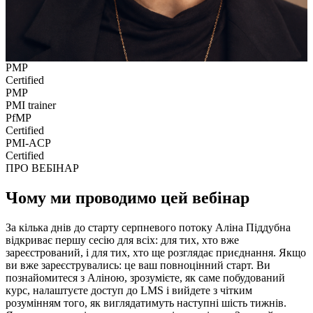
PMP
Certified
PMP
PMI trainer
PfMP
Certified
PMI-ACP
Certified
ПРО ВЕБІНАР
Чому ми проводимо цей вебінар
За кілька днів до старту серпневого потоку Аліна Піддубна
відкриває першу сесію для всіх: для тих, хто вже
зареєстрований, і для тих, хто ще розглядає приєднання. Якщо
ви вже зареєструвались: це ваш повноцінний старт. Ви
познайомитеся з Аліною, зрозумієте, як саме побудований
курс, налаштуєте доступ до LMS і вийдете з чітким
розумінням того, як виглядатимуть наступні шість тижнів.