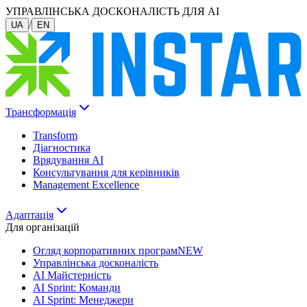
УПРАВЛІНСЬКА ДОСКОНАЛІСТЬ ДЛЯ AI
/
UA
EN
Трансформація
Transform
Діагностика
Врядування AI
Консультування для керівників
Management Excellence
Адаптація
Для організацій
Огляд корпоративних програм
NEW
Управлінська досконалість
AI Майстерність
AI Sprint: Команди
AI Sprint: Менеджери