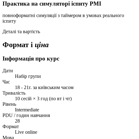
Практика на симуляторі іспиту PMI
повноформатні симуляції з таймером в умовах реального
іспиту
Деталі та вартість
Формат і
ціна
Інформація про курс
Дати
Набір групи
Час
18 - 21г. за київським часом
Тривалість
10 сесій × 3 год (по вт і чт)
Рівень
Intermediate
PDU / годин навчання
28
Формат
Live online
Мова