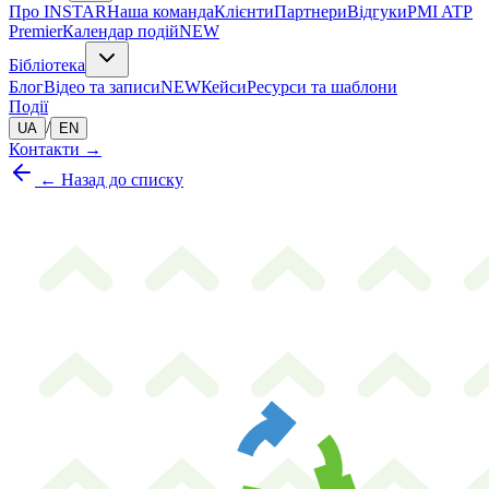
Про INSTAR
Наша команда
Клієнти
Партнери
Відгуки
PMI ATP
Premier
Календар подій
NEW
Бібліотека
Блог
Відео та записи
NEW
Кейси
Ресурси та шаблони
Події
/
UA
EN
Контакти
→
← Назад до списку