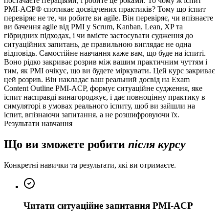
постачаєте ітераціями, і робите це роками. То чому ж іспит
PMI-ACP® спотикає досвідчених практиків? Тому що іспит
перевіряє не те, чи робите ви agile. Він перевіряє, чи впізнаєте
ви бачення agile від PMI у Scrum, Kanban, Lean, XP та
гібридних підходах, і чи вмієте застосувати судження до
ситуаційних запитань, де правильною виглядає не одна
відповідь. Самостійне навчання каже вам, що буде на іспиті.
Воно рідко закриває розрив між вашим практичним чуттям і
тим, як PMI очікує, що ви будете міркувати. Цей курс закриває
цей розрив. Він накладає ваш реальний досвід на Exam
Content Outline PMI-ACP, формує ситуаційне судження, яке
іспит насправді винагороджує, і дає повноцінну практику в
симуляторі в умовах реального іспиту, щоб ви зайшли на
іспит, впізнаючи запитання, а не розшифровуючи їх.
Результати навчання
Що ви зможете робити
після курсу
Конкретні навички та результати, які ви отримаєте.
Читати ситуаційне запитання PMI-ACP