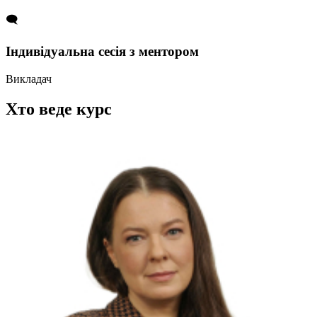
🗨️
Індивідуальна сесія з ментором
Викладач
Хто веде курс