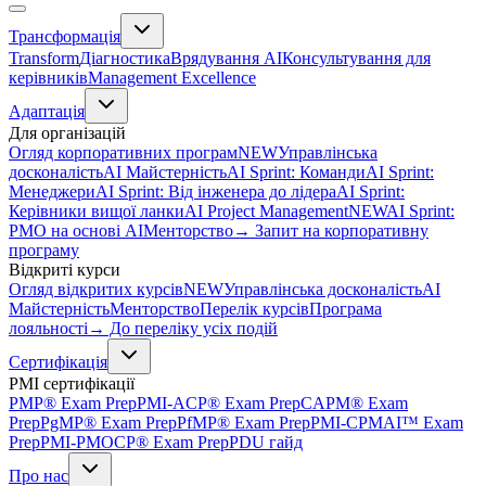
Трансформація
Transform
Діагностика
Врядування AI
Консультування для
керівників
Management Excellence
Адаптація
Для організацій
Огляд корпоративних програм
NEW
Управлінська
досконалість
AI Майстерність
AI Sprint: Команди
AI Sprint:
Менеджери
AI Sprint: Від інженера до лідера
AI Sprint:
Керівники вищої ланки
AI Project Management
NEW
AI Sprint:
PMO на основі AI
Менторство
→ Запит на корпоративну
програму
Відкриті курси
Огляд відкритих курсів
NEW
Управлінська досконалість
AI
Майстерність
Менторство
Перелік курсів
Програма
лояльності
→ До переліку усіх подій
Сертифікація
PMI сертифікації
PMP® Exam Prep
PMI-ACP® Exam Prep
CAPM® Exam
Prep
PgMP® Exam Prep
PfMP® Exam Prep
PMI-CPMAI™ Exam
Prep
PMI-PMOCP® Exam Prep
PDU гайд
Про нас