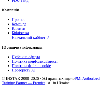
PDU гайд
Компанія
Про нас
Команда
Клієнти
Бібліотека
Навчальний кабінет
↗
Юридична інформація
Публічна оферта
Політика конфіденційності
Політика файлів cookie
Прозорість AI
© INSTAR 2008–
2026
·
Усі права захищено
PMI Authorized
Training Partner — Premier
· #1 in Ukraine