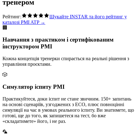
тренером
Рейтинг:
Шукайте INSTAR та його рейтинг у
каталозі PMI ATP →
🏢
Навчання з практиком і сертифікованим
інструктором PMI
Кожна концепція тренерки спирається на реальні рішення з
управління проєктами.
🎲
Cимулятор іспиту PMI
Практикуйтеся, доки іспит не стане звичним. 150+ запитань
на основі сценаріїв, узгоджених з ECO, плюс повноцінні
симуляції на час в умовах реального іспиту. Ви знатимете, що
готові, ще до того, як запишетеся на тест, бо вже
«складатимете» його, і не раз.
🦜