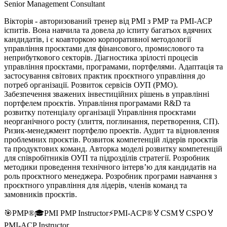
Senior Management Consultant
Вікторія - авторизований тренер від РМІ з РМР та РМІ-АСР
іспитів. Вона навчила та довела до іспиту багатьох вдячних
кандидатів, і є коавторкою корпоративної методології
управління проєктами для фінансового, промислового та
неприбуткового секторів. Діагностика зрілості процесів
управління проєктами, програмами, портфелями. Адаптація та
застосування світових практик проєктного управління до
потреб організації. Розвиток сервісів ОУП (РМО).
Забезпечення зважених інвестиційних рішень в управлінні
портфелем проєктів. Управління програмами R&D та
розвитку потенціалу організації Управління проєктами
неорганічного росту (злиття, поглинання, перетворення, СП).
Ризик-менеджмент портфелю проектів. Аудит та відновлення
проблемних проєктів. Розвиток компетенцій лідерів проєктів
та продуктових команд. Авторка моделі розвитку компетенцій
для співробітників ОУП та підрозділів стратегії. Розробник
методики проведення технічного інтерв’ю для кандидатів на
роль проєктного менеджера. Розробник програми навчання з
проєктного управління для лідерів, членів команд та
замовників проєктів.
🎯
PMP®
🎓
PMI PMP Instructor
⚡
PMI-ACP®
🏅
CSM
🏅
CSPO
🏅
PMI-ACP Instructor