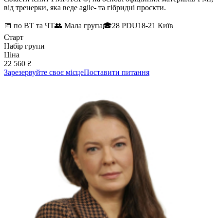
від тренерки, яка веде agile- та гібридні проєкти.
📅
по ВТ та ЧТ
👥
Мала група
🎓
28 PDU
18-21 Київ
Старт
Набір групи
Ціна
22 560 ₴
Зарезервуйте своє місце
Поставити питання