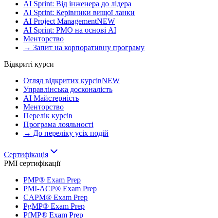
AI Sprint: Від інженера до лідера
AI Sprint: Керівники вищої ланки
AI Project Management
NEW
AI Sprint: PMO на основі AI
Менторство
→ Запит на корпоративну програму
Відкриті курси
Огляд відкритих курсів
NEW
Управлінська досконалість
AI Майстерність
Менторство
Перелік курсів
Програма лояльності
→ До переліку усіх подій
Сертифікація
PMI сертифікації
PMP® Exam Prep
PMI-ACP® Exam Prep
CAPM® Exam Prep
PgMP® Exam Prep
PfMP® Exam Prep