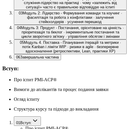
служіння-лідерство на практиці · чому «залежить від
ситуації» часто є правильною відповіддю на іспиті
03
Модуль 2: Лідерство - Формування команди та коучинг ·
фасилітація та робота з конфліктами · залучення
стейкхолдерів · усунення перешкод
04
Модуль 3: Продукт - Постачання, орієнтоване на цінність ·
пріоритезація та беклог · інкрементальне постачання та
цикли зворотного зв'язку · управління обсягом і змінами
05
Модуль 4. Поставка - Планування ітерацій та метрики ·
потік Kanban і ліміти WIP · ризики в agile · безперервне
вдосконалення (ретроспективи, Lean, практики XP)
06
Завершальна частина
Вступ:
Про іспит PMI-ACP®
Вимоги до аплікантів та процес подання заявки
Огляд іспиту
Структура курсу та підходи до викладання
01
Вступ:
Про іспит PMI-ACP®