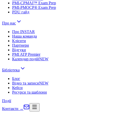
PMI-CPMAI™ Exam Prep
PMI-PMOCP® Exam Prep
PDU гайд
Про нас
Про INSTAR
Наша команда
Клієнти
Партнери
Відгуки
PMI ATP Premier
Календар подій
NEW
Бібліотека
Блог
Відео та записи
NEW
Кейси
Ресурси та шаблони
Події
Контакти
→