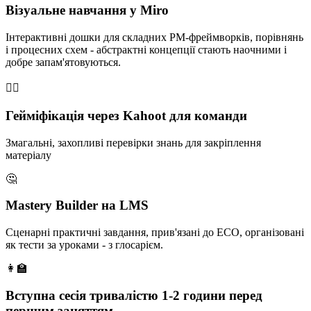
Візуальне навчання у Miro
Інтерактивні дошки для складних PM-фреймворків, порівнянь
і процесних схем - абстрактні концепції стають наочними і
добре запам'ятовуються.
🏄‍♀️
Гейміфікація через Kahoot для команди
Змагальні, захопливі перевірки знань для закріплення
матеріалу
🤔
Mastery Builder на LMS
Сценарні практичні завдання, прив'язані до ECO, організовані
як тести за уроками - з глосарієм.
👩‍🏫
Вступна сесія тривалістю 1-2 години перед
першим заняттям