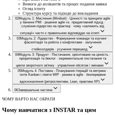
Вимоги до аплікантів та процес подання заявки
Огляд іспиту
Структура курсу та підходи до викладання
02
Модуль 1: Мислення (Mindset) - Цінності та принципи agile
у баченні PMI · рішення agile vs. предиктивний підхід ·
служіння-лідерство на практиці · чому «залежить від
ситуації» часто є правильною відповіддю на іспиті
03
Модуль 2: Лідерство - Формування команди та коучинг ·
фасилітація та робота з конфліктами · залучення
стейкхолдерів · усунення перешкод
04
Модуль 3: Продукт - Постачання, орієнтоване на цінність ·
пріоритезація та беклог · інкрементальне постачання та
цикли зворотного зв'язку · управління обсягом і змінами
05
Модуль 4. Поставка - Планування ітерацій та метрики ·
потік Kanban і ліміти WIP · ризики в agile · безперервне
вдосконалення (ретроспективи, Lean, практики XP)
06
Завершальна частина
ЧОМУ ВАРТО НАС ОБРАТИ
Чому навчатися з INSTAR та цим