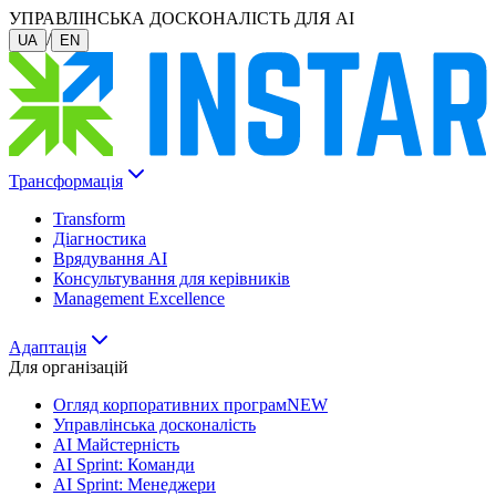
УПРАВЛІНСЬКА ДОСКОНАЛІСТЬ ДЛЯ AI
/
UA
EN
Трансформація
Transform
Діагностика
Врядування AI
Консультування для керівників
Management Excellence
Адаптація
Для організацій
Огляд корпоративних програм
NEW
Управлінська досконалість
AI Майстерність
AI Sprint: Команди
AI Sprint: Менеджери