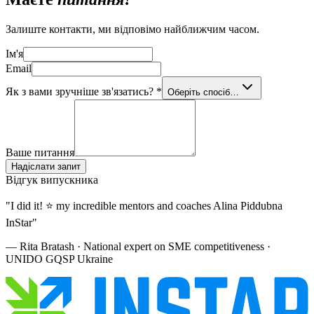
Залиште контакти, ми відповімо найближчим часом.
Ім'я
Email
Як з вами зручніше зв'язатись?
*
Оберіть спосіб…
Ваше питання
Надіслати запит
Відгук випускника
"
I did it! ⭐ my incredible mentors and coaches Alina Piddubna
InStar
"
—
Rita Bratash
· National expert on SME competitiveness ·
UNIDO GQSP Ukraine