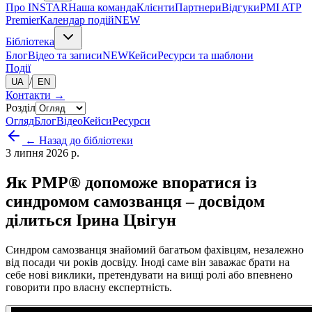
Про INSTAR
Наша команда
Клієнти
Партнери
Відгуки
PMI ATP
Premier
Календар подій
NEW
Бібліотека
Блог
Відео та записи
NEW
Кейси
Ресурси та шаблони
Події
/
UA
EN
Контакти
→
Розділ
Огляд
Блог
Відео
Кейси
Ресурси
← Назад до бібліотеки
3 липня 2026 р.
Як PMP® допоможе впоратися із
синдромом самозванця – досвідом
ділиться Ірина Цвігун
Синдром самозванця знайомий багатьом фахівцям, незалежно
від посади чи років досвіду. Іноді саме він заважає брати на
себе нові виклики, претендувати на вищі ролі або впевнено
говорити про власну експертність.