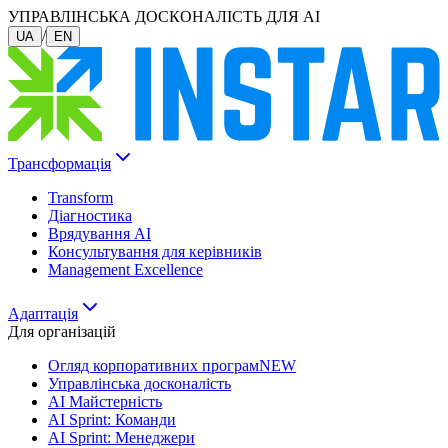
УПРАВЛІНСЬКА ДОСКОНАЛІСТЬ ДЛЯ AI
/
UA
EN
Трансформація
Transform
Діагностика
Врядування AI
Консультування для керівників
Management Excellence
Адаптація
Для організацій
Огляд корпоративних програм
NEW
Управлінська досконалість
AI Майстерність
AI Sprint: Команди
AI Sprint: Менеджери