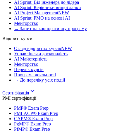
AI Sprint: Від інженера до лідера
AI Sprint: Керівники вищої ланки
AI Project Management
NEW
AI Sprint: PMO на основі AI
Менторство
→ Запит на корпоративну програму
Відкриті курси
Огляд відкритих курсів
NEW
Управлінська досконалість
AI Майстерність
Менторство
Перелік курсів
Програма лояльності
→ До переліку усіх подій
Сертифікація
PMI сертифікації
PMP® Exam Prep
PMI-ACP® Exam Prep
CAPM® Exam Prep
PgMP® Exam Prep
PfMP® Exam Prep