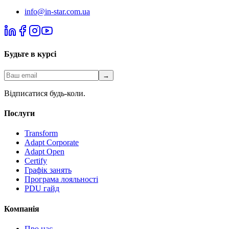
info@in-star.com.ua
Будьте в курсі
→
Відписатися будь-коли.
Послуги
Transform
Adapt Corporate
Adapt Open
Certify
Графік занять
Програма лояльності
PDU гайд
Компанія
Про нас