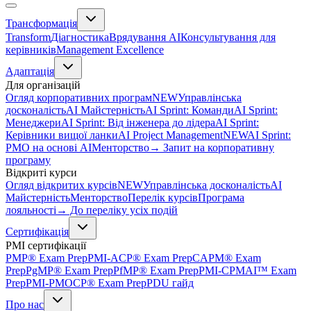
Трансформація
Transform
Діагностика
Врядування AI
Консультування для
керівників
Management Excellence
Адаптація
Для організацій
Огляд корпоративних програм
NEW
Управлінська
досконалість
AI Майстерність
AI Sprint: Команди
AI Sprint:
Менеджери
AI Sprint: Від інженера до лідера
AI Sprint:
Керівники вищої ланки
AI Project Management
NEW
AI Sprint:
PMO на основі AI
Менторство
→ Запит на корпоративну
програму
Відкриті курси
Огляд відкритих курсів
NEW
Управлінська досконалість
AI
Майстерність
Менторство
Перелік курсів
Програма
лояльності
→ До переліку усіх подій
Сертифікація
PMI сертифікації
PMP® Exam Prep
PMI-ACP® Exam Prep
CAPM® Exam
Prep
PgMP® Exam Prep
PfMP® Exam Prep
PMI-CPMAI™ Exam
Prep
PMI-PMOCP® Exam Prep
PDU гайд
Про нас