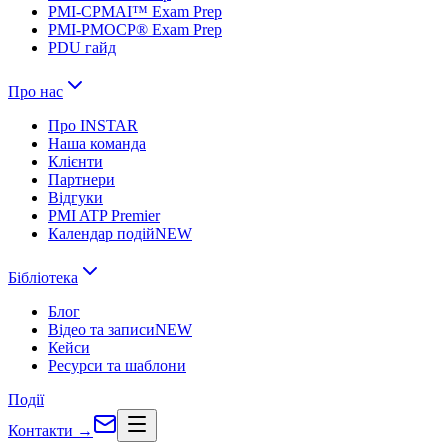
PMI-CPMAI™ Exam Prep
PMI-PMOCP® Exam Prep
PDU гайд
Про нас
Про INSTAR
Наша команда
Клієнти
Партнери
Відгуки
PMI ATP Premier
Календар подій
NEW
Бібліотека
Блог
Відео та записи
NEW
Кейси
Ресурси та шаблони
Події
Контакти
→