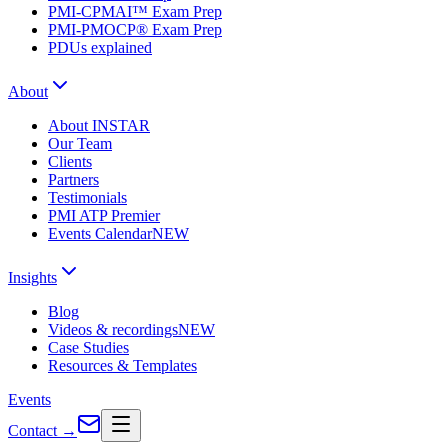
PMI-CPMAI™ Exam Prep
PMI-PMOCP® Exam Prep
PDUs explained
About
About INSTAR
Our Team
Clients
Partners
Testimonials
PMI ATP Premier
Events Calendar
NEW
Insights
Blog
Videos & recordings
NEW
Case Studies
Resources & Templates
Events
Contact
→