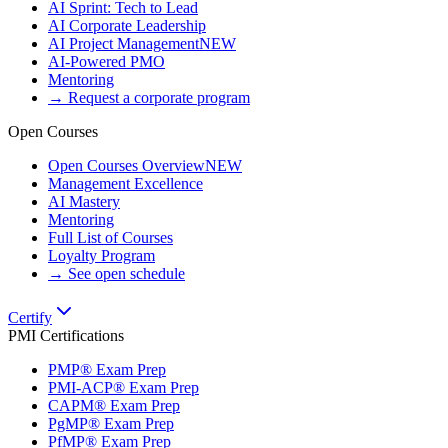
AI Sprint: Tech to Lead
AI Corporate Leadership
AI Project Management
NEW
AI-Powered PMO
Mentoring
→ Request a corporate program
Open Courses
Open Courses Overview
NEW
Management Excellence
AI Mastery
Mentoring
Full List of Courses
Loyalty Program
→ See open schedule
Certify
PMI Certifications
PMP® Exam Prep
PMI-ACP® Exam Prep
CAPM® Exam Prep
PgMP® Exam Prep
PfMP® Exam Prep