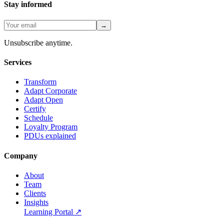
Stay informed
→
Unsubscribe anytime.
Services
Transform
Adapt Corporate
Adapt Open
Certify
Schedule
Loyalty Program
PDUs explained
Company
About
Team
Clients
Insights
Learning Portal
↗