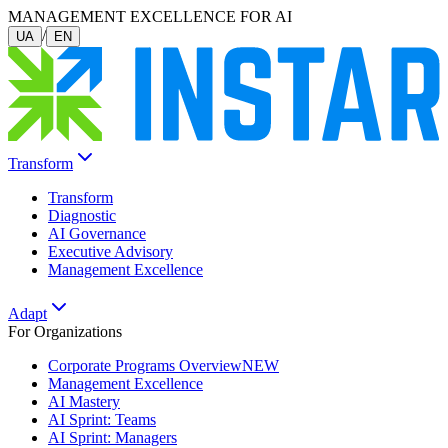
MANAGEMENT EXCELLENCE FOR AI
/
UA
EN
Transform
Transform
Diagnostic
AI Governance
Executive Advisory
Management Excellence
Adapt
For Organizations
Corporate Programs Overview
NEW
Management Excellence
AI Mastery
AI Sprint: Teams
AI Sprint: Managers