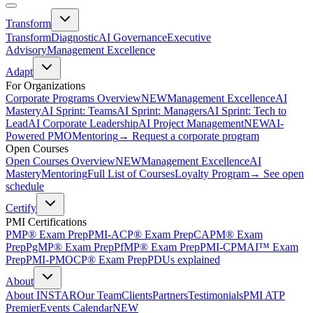
Transform
Transform
Diagnostic
AI Governance
Executive
Advisory
Management Excellence
Adapt
For Organizations
Corporate Programs Overview
NEW
Management Excellence
AI
Mastery
AI Sprint: Teams
AI Sprint: Managers
AI Sprint: Tech to
Lead
AI Corporate Leadership
AI Project Management
NEW
AI-
Powered PMO
Mentoring
→ Request a corporate program
Open Courses
Open Courses Overview
NEW
Management Excellence
AI
Mastery
Mentoring
Full List of Courses
Loyalty Program
→ See open
schedule
Certify
PMI Certifications
PMP® Exam Prep
PMI-ACP® Exam Prep
CAPM® Exam
Prep
PgMP® Exam Prep
PfMP® Exam Prep
PMI-CPMAI™ Exam
Prep
PMI-PMOCP® Exam Prep
PDUs explained
About
About INSTAR
Our Team
Clients
Partners
Testimonials
PMI ATP
Premier
Events Calendar
NEW