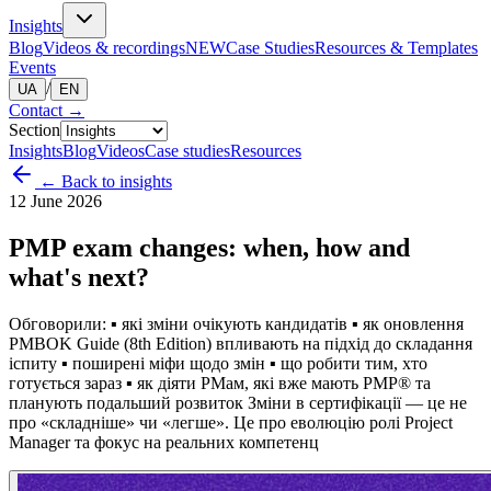
Insights
Blog
Videos & recordings
NEW
Case Studies
Resources & Templates
Events
/
UA
EN
Contact
→
Section
Insights
Blog
Videos
Case studies
Resources
← Back to insights
12 June 2026
PMP exam changes: when, how and
what's next?
Обговорили: ▪ які зміни очікують кандидатів ▪ як оновлення
PMBOK Guide (8th Edition) впливають на підхід до складання
іспиту ▪ поширені міфи щодо змін ▪ що робити тим, хто
готується зараз ▪ як діяти РМам, які вже мають PMP® та
планують подальший розвиток Зміни в сертифікації — це не
про «складніше» чи «легше». Це про еволюцію ролі Project
Manager та фокус на реальних компетенц